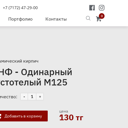
+7 (7172) 47-29-00
0
Портфолио
Контакты
амический кирпич
 НФ - Одинарный
устотелый М125
ичество:
-
+
цена
130
тг
Добавить в корзину