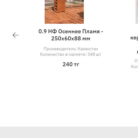
рпич
0.9 НФ Осеннее Пламя -
кий -
250х60х88 мм
тотелый
Производитель: Казахстан
0
Количество в паллете: 348 шт
Казахстан
240 тг
ете: 352 шт
г