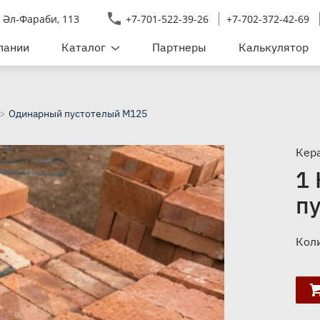
т Әл-Фараби, 113
+7-701-522-39-26
+7-702-372-42-69
пании
Каталог
Партнеры
Калькулятор
Керамический кирпич
Клинкерный кирпич
Одинарный пустотелый М125
Клинкер тротуарный
Кер
Кирпич силикатный лицевой
1
Кирпич керамический рядовой
п
Кирпич огнеупорный
Кирпич Faber Jar
Кол
Завод железобетонных изделий
Сопутствующие товары