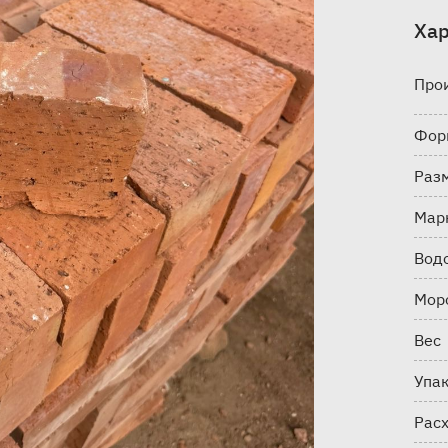
Хар
Про
Фор
Раз
Мар
Вод
Мор
Вес
Упа
Рас