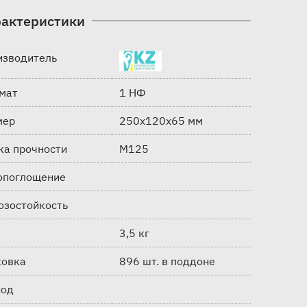
актеристики
изводитель
мат
1 НФ
мер
250х120х65 мм
ка прочности
М125
опоглощение
озостойкость
3,5 кг
ковка
896 шт. в поддоне
ход