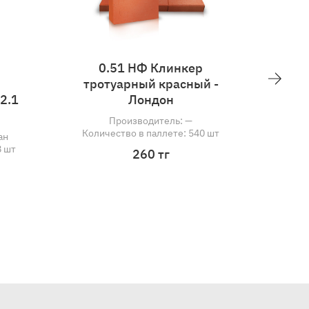
ок
0.51 НФ Клинкер
кий
тротуарный красный -
й - 2.1
Лондон
Производитель: —
Количество в паллете: 540 шт
захстан
е: 348 шт
260 тг